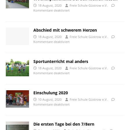
18 August, 2020
Freie Schule Güstrow e.V.
Kommentare deaktiviert
Abschied mit schwerem Herzen
18 August, 2020
Freie Schule Güstrow e.V.
Kommentare deaktiviert
Sportunterricht mal anders
18 August, 2020
Freie Schule Güstrow e.V.
Kommentare deaktiviert
Einschulung 2020
10 August, 2020
Freie Schule Güstrow e.V.
Kommentare deaktiviert
Die ersten Tage bei den 7/8ern