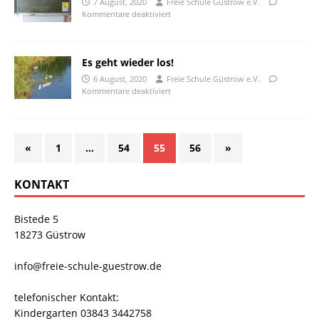
7 August, 2020
Freie Schule Güstrow e.V.
Kommentare deaktiviert
Es geht wieder los!
6 August, 2020
Freie Schule Güstrow e.V.
Kommentare deaktiviert
«
1
…
54
55
56
»
KONTAKT
Bistede 5
18273 Güstrow
info@freie-schule-guestrow.de
telefonischer Kontakt:
Kindergarten 03843 3442758