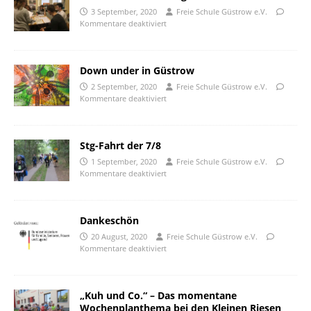
3 September, 2020
Freie Schule Güstrow e.V.
Kommentare deaktiviert
Down under in Güstrow
2 September, 2020
Freie Schule Güstrow e.V.
Kommentare deaktiviert
Stg-Fahrt der 7/8
1 September, 2020
Freie Schule Güstrow e.V.
Kommentare deaktiviert
Dankeschön
20 August, 2020
Freie Schule Güstrow e.V.
Kommentare deaktiviert
„Kuh und Co.“ – Das momentane
Wochenplanthema bei den Kleinen Riesen