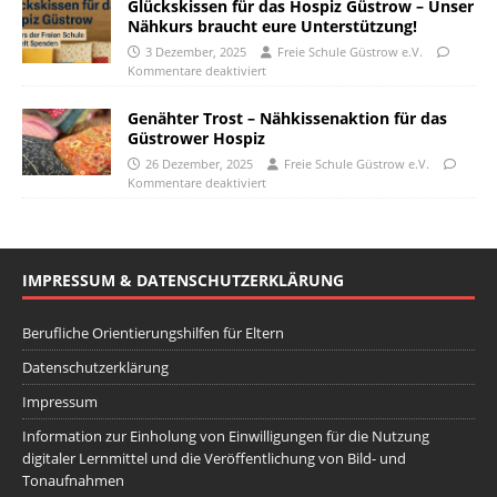
Glückskissen für das Hospiz Güstrow – Unser
Nähkurs braucht eure Unterstützung!
3 Dezember, 2025
Freie Schule Güstrow e.V.
Kommentare deaktiviert
Genähter Trost – Nähkissenaktion für das
Güstrower Hospiz
26 Dezember, 2025
Freie Schule Güstrow e.V.
Kommentare deaktiviert
IMPRESSUM & DATENSCHUTZERKLÄRUNG
Berufliche Orientierungshilfen für Eltern
Datenschutzerklärung
Impressum
Information zur Einholung von Einwilligungen für die Nutzung
digitaler Lernmittel und die Veröffentlichung von Bild- und
Tonaufnahmen