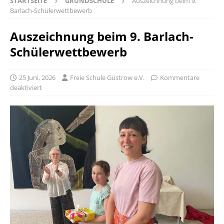
STARTSEITE
GRUNDSCHULE
Auszeichnung beim 9.
Barlach-Schülerwettbewerb
Auszeichnung beim 9. Barlach-
Schülerwettbewerb
25 Juni, 2026
Freie Schule Güstrow e.V.
Kommentare
deaktiviert