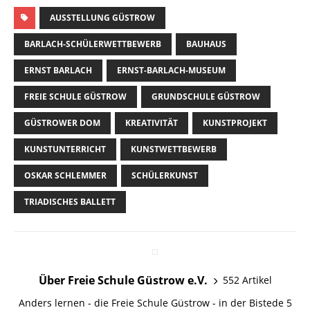
AUSSTELLUNG GÜSTROW
BARLACH-SCHÜLERWETTBEWERB
BAUHAUS
ERNST BARLACH
ERNST-BARLACH-MUSEUM
FREIE SCHULE GÜSTROW
GRUNDSCHULE GÜSTROW
GÜSTROWER DOM
KREATIVITÄT
KUNSTPROJEKT
KUNSTUNTERRICHT
KUNSTWETTBEWERB
OSKAR SCHLEMMER
SCHÜLERKUNST
TRIADISCHES BALLETT
Über Freie Schule Güstrow e.V.
552 Artikel
Anders lernen - die Freie Schule Güstrow - in der Bistede 5