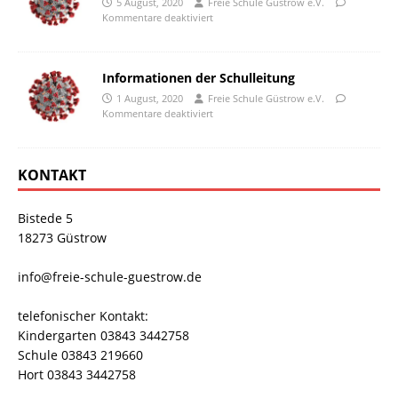
5 August, 2020
Freie Schule Güstrow e.V.
Kommentare deaktiviert
Informationen der Schulleitung
1 August, 2020
Freie Schule Güstrow e.V.
Kommentare deaktiviert
KONTAKT
Bistede 5
18273 Güstrow
info@freie-schule-guestrow.de
telefonischer Kontakt:
Kindergarten 03843 3442758
Schule 03843 219660
Hort 03843 3442758