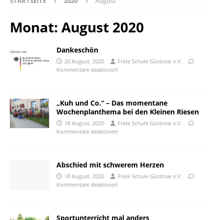
STARTSEITE
2020
August
Monat:
August 2020
Dankeschön
20 August, 2020
Freie Schule Güstrow e.V.
Kommentare deaktiviert
„Kuh und Co.“ – Das momentane
Wochenplanthema bei den Kleinen Riesen
18 August, 2020
Freie Schule Güstrow e.V.
Kommentare deaktiviert
Abschied mit schwerem Herzen
18 August, 2020
Freie Schule Güstrow e.V.
Kommentare deaktiviert
Sportunterricht mal anders