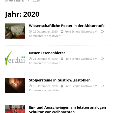
STARTSEITE
2020
Jahr:
2020
Wissenschaftliche Poster in der Abiturstufe
22 Dezember, 2020
Freie Schule Güstrow e.V.
Kommentare deaktiviert
Neuer Essenanbieter
21 Dezember, 2020
Freie Schule Güstrow e.V.
Kommentare deaktiviert
Stolpersteine in Güstrow gestohlen
16 Dezember, 2020
Freie Schule Güstrow e.V.
Kommentare deaktiviert
Ein- und Ausschwingen am letzten analogen
Schultag vor Weihnachten