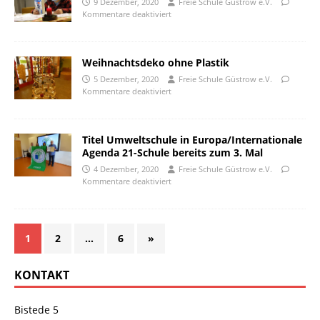
9 Dezember, 2020
Freie Schule Güstrow e.V.
Kommentare deaktiviert
Weihnachtsdeko ohne Plastik
5 Dezember, 2020
Freie Schule Güstrow e.V.
Kommentare deaktiviert
Titel Umweltschule in Europa/Internationale
Agenda 21-Schule bereits zum 3. Mal
4 Dezember, 2020
Freie Schule Güstrow e.V.
Kommentare deaktiviert
1
2
…
6
»
KONTAKT
Bistede 5