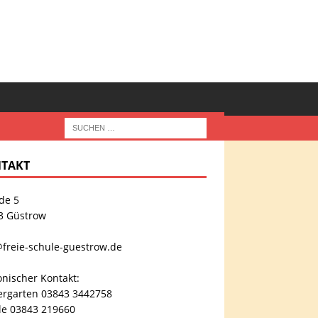
TAKT
de 5
3 Güstrow
@freie-schule-guestrow.de
onischer Kontakt:
ergarten 03843 3442758
le 03843 219660