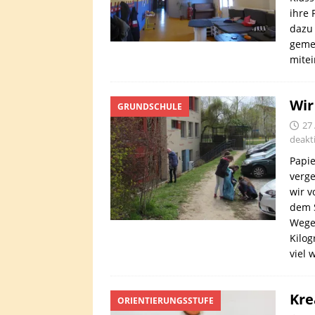
ihre 
dazu 
geme
mitei
Wir
GRUNDSCHULE
27 
deakti
Papie
verg
wir v
dem 
Wege
Kilog
viel 
Kre
ORIENTIERUNGSSTUFE