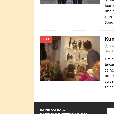
Journ
und e
Film 
Sond
Kun
KITA
9 A
deakti
Um ei
besuc
seine
und M
zu ze
zeich
IMPRESSUM &