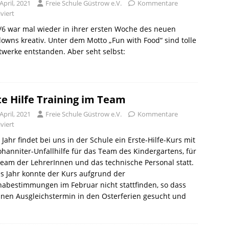
April, 2021
Freie Schule Güstrow e.V.
Kommentare
viert
/6 war mal wieder in ihrer ersten Woche des neuen
owns kreativ. Unter dem Motto „Fun with Food“ sind tolle
werke entstanden. Aber seht selbst:
te Hilfe Training im Team
April, 2021
Freie Schule Güstrow e.V.
Kommentare
viert
 Jahr findet bei uns in der Schule ein Erste-Hilfe-Kurs mit
ohanniter-Unfallhilfe für das Team des Kindergartens, für
eam der LehrerInnen und das technische Personal statt.
s Jahr konnte der Kurs aufgrund der
abestimmungen im Februar nicht stattfinden, so dass
inen Ausgleichstermin in den Osterferien gesucht und