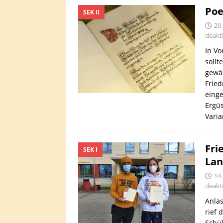
Poe
SEK II
20 
deakti
In Vo
sollt
gewäh
Fried
einge
Ergüs
Varia
Fri
SEK I
Lan
14 
deakti
Anläs
rief
Schül