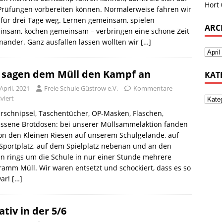
Hort
Prüfungen vorbereiten können. Normalerweise fahren wir
für drei Tage weg. Lernen gemeinsam, spielen
ARC
insam, kochen gemeinsam – verbringen eine schöne Zeit
nander. Ganz ausfallen lassen wollten wir
[…]
 sagen dem Müll den Kampf an
KAT
April, 2021
Freie Schule Güstrow e.V.
Kommentare
viert
rschnipsel, Taschentücher, OP-Masken, Flaschen,
essene Brotdosen: bei unserer Müllsammelaktion fanden
on den Kleinen Riesen auf unserem Schulgelände, auf
Sportplatz, auf dem Spielplatz nebenan und an den
n rings um die Schule in nur einer Stunde mehrere
ramm Müll. Wir waren entsetzt und schockiert, dass es so
war!
[…]
ativ in der 5/6