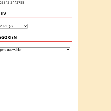
 03843 3442758
HIV
EGORIEN