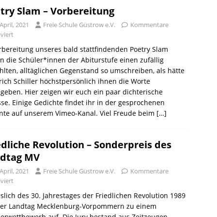
try Slam – Vorbereitung
April, 2021
Freie Schule Güstrow e.V.
Kommentare
viert
rbereitung unseres bald stattfindenden Poetry Slam
en die Schüler*innen der Abiturstufe einen zufällig
lten, alltäglichen Gegenstand so umschreiben, als hätte
rich Schiller höchstpersönlich ihnen die Worte
geben. Hier zeigen wir euch ein paar dichterische
se. Einige Gedichte findet ihr in der gesprochenen
nte auf unserem Vimeo-Kanal. Viel Freude beim
[…]
edliche Revolution – Sonderpreis des
dtag MV
April, 2021
Freie Schule Güstrow e.V.
Kommentare
viert
slich des 30. Jahrestages der Friedlichen Revolution 1989
 der Landtag Mecklenburg-Vorpommern zu einem
erwettbewerb auf. Die Jury bestand aus Zeitzeugen,