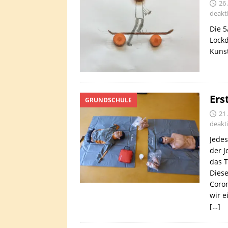
26 
deakti
Die 5
Lockd
Kunst
Ers
GRUNDSCHULE
21 
deakti
Jedes
der J
das T
Diese
Coron
wir e
[…]