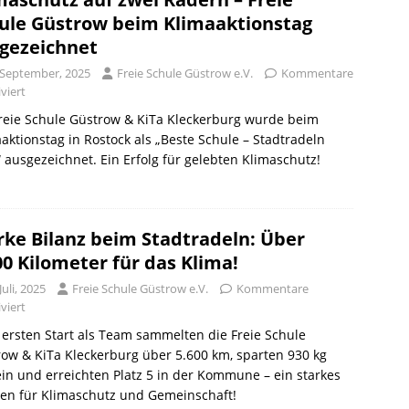
ule Güstrow beim Klimaaktionstag
gezeichnet
 September, 2025
Freie Schule Güstrow e.V.
Kommentare
viert
reie Schule Güstrow & KiTa Kleckerburg wurde beim
aktionstag in Rostock als „Beste Schule – Stadtradeln
 ausgezeichnet. Ein Erfolg für gelebten Klimaschutz!
rke Bilanz beim Stadtradeln: Über
00 Kilometer für das Klima!
Juli, 2025
Freie Schule Güstrow e.V.
Kommentare
viert
ersten Start als Team sammelten die Freie Schule
ow & KiTa Kleckerburg über 5.600 km, sparten 930 kg
in und erreichten Platz 5 in der Kommune – ein starkes
en für Klimaschutz und Gemeinschaft!