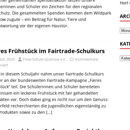
einer gemeinsamen Spendenaktion setzen unsere
Hort
erinnen und Schüler ein Zeichen für den regionalen
schutz. Die gesammelten Spenden kommen dem Wildpark
ARC
ow zugute – ein Beitrag für Natur, Tiere und
twortung vor der eigenen Haustür.
KAT
res Frühstück im Fairtrade-Schulkurs
Juli, 2026
Freie Schule Güstrow e.V.
Kommentare
viert
in diesem Schuljahr nahm unser Fairtrade-Schulkurs
er an der bundesweiten Fairtrade-Kampagne „Faires
tück“ teil. Die Schülerinnen und Schüler bereiteten
nsam ein leckeres Frühstück mit fair gehandelten
kten vor. Doch dabei ging es nicht nur um den Genuss:
rfeld recherchierten die Jugendlichen eigenständig zu
Produkten sowie zu den
[…]