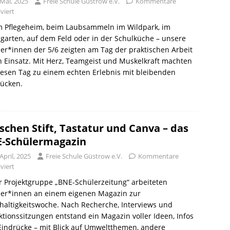
 Mai, 2025
Freie Schule Güstrow e.V.
Kommentare
viert
m Pflegeheim, beim Laubsammeln im Wildpark, im
garten, auf dem Feld oder in der Schulküche – unsere
er*innen der 5/6 zeigten am Tag der praktischen Arbeit
n Einsatz. Mit Herz, Teamgeist und Muskelkraft machten
iesen Tag zu einem echten Erlebnis mit bleibenden
rücken.
schen Stift, Tastatur und Canva – das
-Schülermagazin
April, 2025
Freie Schule Güstrow e.V.
Kommentare
viert
r Projektgruppe „BNE-Schülerzeitung“ arbeiteten
ler*innen an einem eigenen Magazin zur
altigkeitswoche. Nach Recherche, Interviews und
tionssitzungen entstand ein Magazin voller Ideen, Infos
indrücke – mit Blick auf Umweltthemen, andere