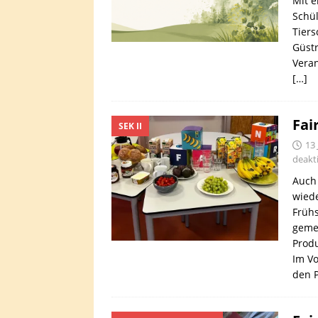
Mit 
Schül
Tier
Güstr
Veran
[…]
Fai
SEK II
13 
deakti
Auch 
wied
Frühs
gemei
Produ
Im Vo
den 