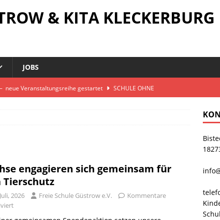
STROW & KITA KLECKERBURG
JOBS
 – neue Veranstaltungsreihe gestartet
SCHULE OHNE
RAGE
KON
k im Fairtrade-Schulkurs
SEK II
Biste
 für den guten Zweck – 806 Euro gegen Mangelernährung
1827
hse engagieren sich gemeinsam für
info
beim 9. Barlach-Schülerwettbewerb
GRUNDSCHULE
 Tierschutz
ren sich gemeinsam für den Tierschutz
SEK I
telef
Juli, 2026
Freie Schule Güstrow e.V.
Kommentare
Kind
viert
Schu