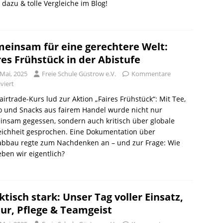
dazu & tolle Vergleiche im Blog!
einsam für eine gerechtere Welt:
res Frühstück in der Abistufe
 Mai, 2025
Freie Schule Güstrow e.V.
Kommentare
viert
airtrade-Kurs lud zur Aktion „Faires Frühstück“: Mit Tee,
o und Snacks aus fairem Handel wurde nicht nur
nsam gegessen, sondern auch kritisch über globale
eichheit gesprochen. Eine Dokumentation über
abbau regte zum Nachdenken an – und zur Frage: Wie
leben wir eigentlich?
ktisch stark: Unser Tag voller Einsatz,
ur, Pflege & Teamgeist