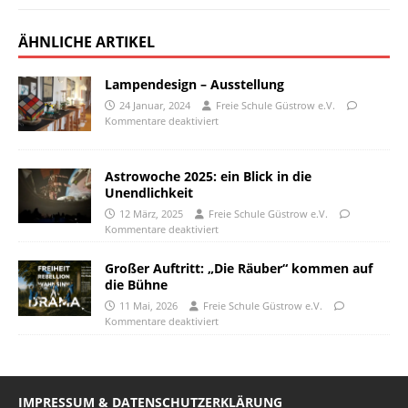
ÄHNLICHE ARTIKEL
Lampendesign – Ausstellung
24 Januar, 2024
Freie Schule Güstrow e.V.
Kommentare deaktiviert
Astrowoche 2025: ein Blick in die
Unendlichkeit
12 März, 2025
Freie Schule Güstrow e.V.
Kommentare deaktiviert
Großer Auftritt: „Die Räuber“ kommen auf
die Bühne
11 Mai, 2026
Freie Schule Güstrow e.V.
Kommentare deaktiviert
IMPRESSUM & DATENSCHUTZERKLÄRUNG