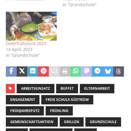
In "Grundschule"
Osterfrühstück 2023
14 April, 2023
In "Grundschule"
ARBEITSEINSATZ
BUFFET
ELTERNARBEIT
ENGAGEMENT
FREIE SCHULE GÜSTROW
FRÜHJAHRSPUTZ
FRÜHLING
GEMEINSCHAFTSAKTION
GRILLEN
GRUNDSCHULE