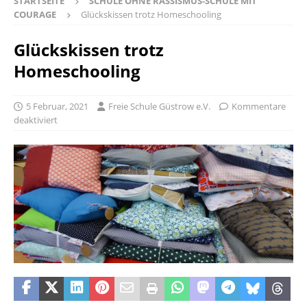
STARTSEITE
SCHULE OHNE RASSISMUS-SCHULE MIT
COURAGE
Glückskissen trotz Homeschooling
Glückskissen trotz
Homeschooling
5 Februar, 2021
Freie Schule Güstrow e.V.
Kommentare
deaktiviert