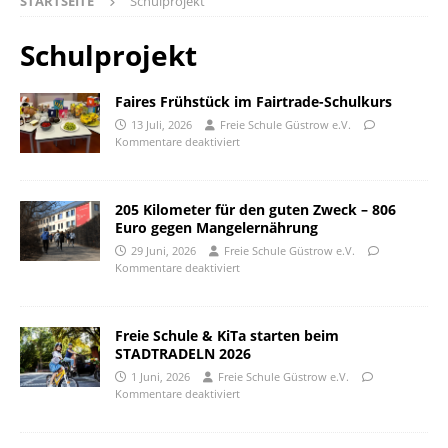
STARTSEITE
Schulprojekt
Schulprojekt
Faires Frühstück im Fairtrade-Schulkurs
13 Juli, 2026
Freie Schule Güstrow e.V.
Kommentare deaktiviert
205 Kilometer für den guten Zweck – 806
Euro gegen Mangelernährung
29 Juni, 2026
Freie Schule Güstrow e.V.
Kommentare deaktiviert
Freie Schule & KiTa starten beim
STADTRADELN 2026
1 Juni, 2026
Freie Schule Güstrow e.V.
Kommentare deaktiviert