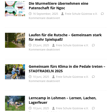
Die Murmeltiere übernehmen eine
Patenschaft für Ngoc
16 September, 2025
Freie Schule Güstrow e.V.
Kommentare deaktiviert
Laufen für die Rutsche – Gemeinsam stark
für mehr Spielspaß!
23 Juni, 2025
Freie Schule Güstrow e.V.
Kommentare deaktiviert
Gemeinsam fürs Klima in die Pedale treten –
STADTRADELN 2025
10 Juni, 2025
Freie Schule Güstrow e.V.
Kommentare deaktiviert
Lerncamp in Lohmen – Lernen, Lachen,
Lagerfeuer
10 Juni, 2025
Freie Schule Güstrow e.V.