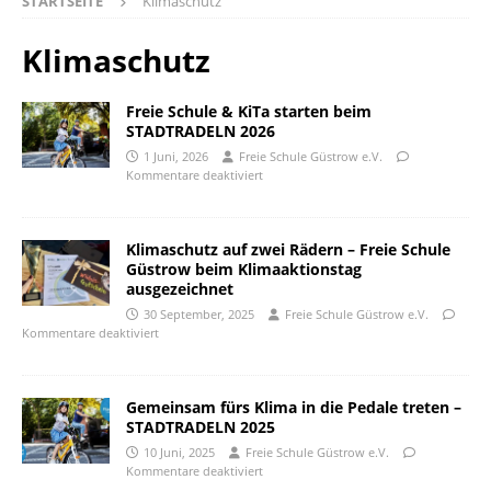
STARTSEITE
Klimaschutz
Klimaschutz
Freie Schule & KiTa starten beim
STADTRADELN 2026
1 Juni, 2026
Freie Schule Güstrow e.V.
Kommentare deaktiviert
Klimaschutz auf zwei Rädern – Freie Schule
Güstrow beim Klimaaktionstag
ausgezeichnet
30 September, 2025
Freie Schule Güstrow e.V.
Kommentare deaktiviert
Gemeinsam fürs Klima in die Pedale treten –
STADTRADELN 2025
10 Juni, 2025
Freie Schule Güstrow e.V.
Kommentare deaktiviert