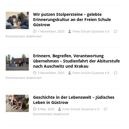
Wir putzen Stolpersteine – gelebte
Erinnerungskultur an der Freien Schule
Güstrow
7 November, 2025
Freie Schule Güstrow e.V.
Kommentare deaktiviert
Erinnern, Begreifen, Verantwortung
übernehmen – Studienfahrt der Abiturstufe
nach Auschwitz und Krakau
3 November, 2025
Freie Schule Güstrow e.V.
Kommentare deaktiviert
Geschichte in der Lebenswelt – Jüdisches
Leben in Güstrow
8 Mai, 2025
Freie Schule Güstrow e.V.
Kommentare deaktiviert