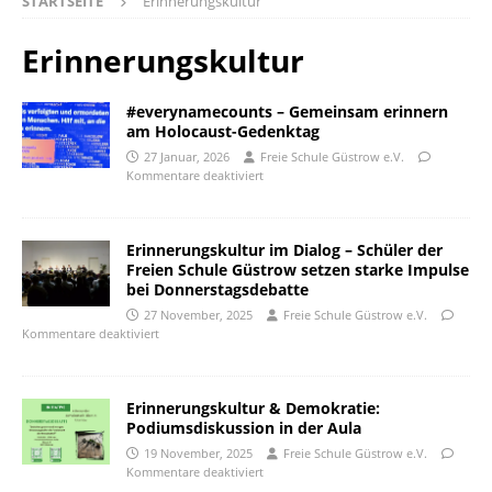
STARTSEITE
Erinnerungskultur
Erinnerungskultur
#everynamecounts – Gemeinsam erinnern
am Holocaust-Gedenktag
27 Januar, 2026
Freie Schule Güstrow e.V.
Kommentare deaktiviert
Erinnerungskultur im Dialog – Schüler der
Freien Schule Güstrow setzen starke Impulse
bei Donnerstagsdebatte
27 November, 2025
Freie Schule Güstrow e.V.
Kommentare deaktiviert
Erinnerungskultur & Demokratie:
Podiumsdiskussion in der Aula
19 November, 2025
Freie Schule Güstrow e.V.
Kommentare deaktiviert