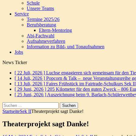
Schule
Unsere Teams
Service
Termine 2025/26
Berufsberatung
Eltern-Mentoring
Abi-Fachwahl
Aufnahmeverfahren
Information zu Bild- und Tonaufnahmen
Jobs
News Ticker
[ 22 Juli, 2026 ]
Luchse engagieren sich gemeinsam für den Ti
[ 14 Juli, 2026 ]
Popcorn & Talk – neue Veranstaltungsreihe ge
[ 13 Juli, 2026 ]
Faires Frühstück im Fairtrade-Schulkurs
Sek II
[ 29 Juni, 2026 ]
205 Kilometer für den guten Zweck – 806 E
[ 25 Juni, 2026 ]
Auszeichnung beim 9. Barlach-Schülerwettb
Suchen
nach:
Startseite
Sek II
Theaterprojekt sagt Danke!
Theaterprojekt sagt Danke!