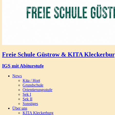
Freie Schule Güstrow & KITA Kleckerbu
IGS mit Abiturstufe
News
Kita / Hort
Grundschule
Orientierungsstufe
Sek I
Sek II
Sonstiges
Über uns
KITA Kleckerburg