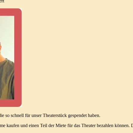
für
ert
Theaterprojekt
sagt
Danke!
ie so schnell für unser Theaterstück gespendet haben.
kaufen und einen Teil der Miete für das Theater bezahlen können. Dam