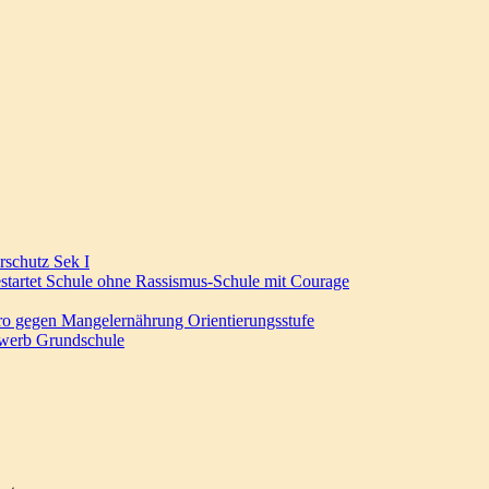
erschutz
Sek I
startet
Schule ohne Rassismus-Schule mit Courage
uro gegen Mangelernährung
Orientierungsstufe
ewerb
Grundschule