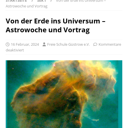
STARTSEITE
SEK I
Von der Erde ins Universum –
Astrowoche und Vortrag
Von der Erde ins Universum –
Astrowoche und Vortrag
16 Februar, 2024
Freie Schule Güstrow e.V.
Kommentare
deaktiviert