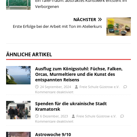
Ein Tafel-Traum: abstraktes Kunstwerk entsteht im
Verborgenen
NÄCHSTER
Erste Erfolge bei der Arbeit mit Ton im Atelierkurs
ÄHNLICHE ARTIKEL
Ausflug zum Königsstuhl: Füchse, Falken,
Orcas, Murmeltiere und die Kunst des
entspannten Reisens
24 September, 2024
Freie Schule Güstrow e.V.
Kommentare deaktiviert
Spenden für die ukrainische Stadt
Kramatorsk
6 Dezember, 2023
Freie Schule Güstrow e.V.
Kommentare deaktiviert
Astrowoche 9/10