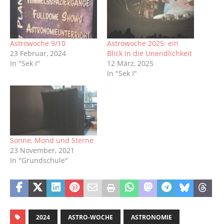
Astrowoche 9/10
Astrowoche 2025: ein
23 Februar, 2024
Blick in die Unendlichkeit
In "Sek I"
12 März, 2025
In "Sek I"
Sonne, Mond und Sterne
23 November, 2021
In "Grundschule"
2024
ASTRO-WOCHE
ASTRONOMIE