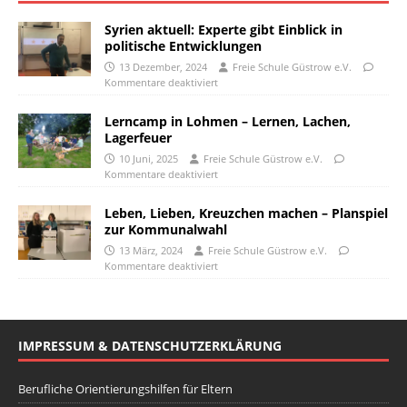
Syrien aktuell: Experte gibt Einblick in
politische Entwicklungen
13 Dezember, 2024
Freie Schule Güstrow e.V.
Kommentare deaktiviert
Lerncamp in Lohmen – Lernen, Lachen,
Lagerfeuer
10 Juni, 2025
Freie Schule Güstrow e.V.
Kommentare deaktiviert
Leben, Lieben, Kreuzchen machen – Planspiel
zur Kommunalwahl
13 März, 2024
Freie Schule Güstrow e.V.
Kommentare deaktiviert
IMPRESSUM & DATENSCHUTZERKLÄRUNG
Berufliche Orientierungshilfen für Eltern