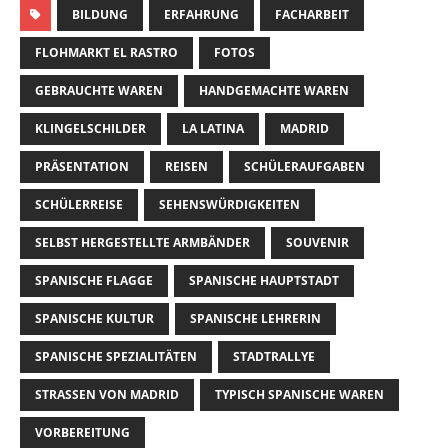
BILDUNG
ERFAHRUNG
FACHARBEIT
FLOHMARKT EL RASTRO
FOTOS
GEBRAUCHTE WAREN
HANDGEMACHTE WAREN
KLINGELSCHILDER
LA LATINA
MADRID
PRÄSENTATION
REISEN
SCHÜLERAUFGABEN
SCHÜLERREISE
SEHENSWÜRDIGKEITEN
SELBST HERGESTELLTE ARMBÄNDER
SOUVENIR
SPANISCHE FLAGGE
SPANISCHE HAUPTSTADT
SPANISCHE KULTUR
SPANISCHE LEHRERIN
SPANISCHE SPEZIALITÄTEN
STADTRALLYE
STRASSEN VON MADRID
TYPISCH SPANISCHE WAREN
VORBEREITUNG