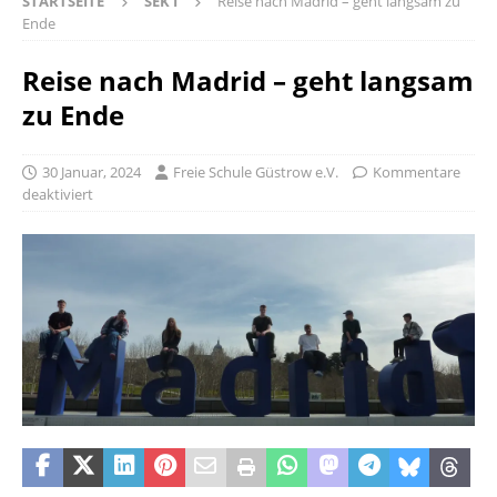
STARTSEITE
SEK I
Reise nach Madrid – geht langsam zu
Ende
Reise nach Madrid – geht langsam
zu Ende
30 Januar, 2024
Freie Schule Güstrow e.V.
Kommentare
deaktiviert