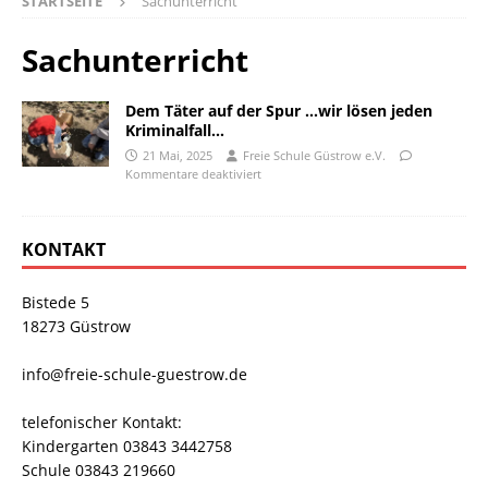
STARTSEITE
Sachunterricht
Sachunterricht
Dem Täter auf der Spur …wir lösen jeden
Kriminalfall…
21 Mai, 2025
Freie Schule Güstrow e.V.
Kommentare deaktiviert
KONTAKT
Bistede 5
18273 Güstrow
info@freie-schule-guestrow.de
telefonischer Kontakt:
Kindergarten 03843 3442758
Schule 03843 219660