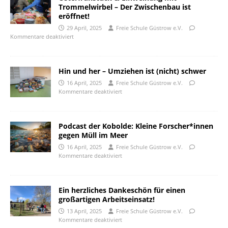
Trommelwirbel – Der Zwischenbau ist
eröffnet!
29 April, 2025
Freie Schule Güstrow e.V.
Kommentare deaktiviert
Hin und her – Umziehen ist (nicht) schwer
16 April, 2025
Freie Schule Güstrow e.V.
Kommentare deaktiviert
Podcast der Kobolde: Kleine Forscher*innen
gegen Müll im Meer
16 April, 2025
Freie Schule Güstrow e.V.
Kommentare deaktiviert
Ein herzliches Dankeschön für einen
großartigen Arbeitseinsatz!
13 April, 2025
Freie Schule Güstrow e.V.
Kommentare deaktiviert