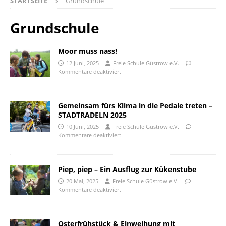
STARTSEITE
Grundschule
Grundschule
Moor muss nass!
12 Juni, 2025
Freie Schule Güstrow e.V.
Kommentare deaktiviert
Gemeinsam fürs Klima in die Pedale treten –
STADTRADELN 2025
10 Juni, 2025
Freie Schule Güstrow e.V.
Kommentare deaktiviert
Piep, piep – Ein Ausflug zur Kükenstube
20 Mai, 2025
Freie Schule Güstrow e.V.
Kommentare deaktiviert
Osterfrühstück & Einweihung mit