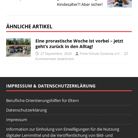
Kindesalter?! Aber sicher!
ÄHNLICHE ARTIKEL
Eine prorastische Woche ist vorbei – jetzt
geht’s zurück in den Alltag!
27 September, 2024
Freie Schule Güstrow e.V.
Kommentare deaktiviert
IMPRESSUM & DATENSCHUTZERKLÄRUNG
Berufliche Orientierungshilfen für Eltern
Datenschutzerklärung
Impressum
Information zur Einholung von Einwilligungen für die Nutzung
digitaler Lernmittel und die Veröffentlichung von Bild- und