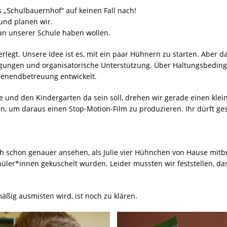
s „Schulbauernhof“ auf keinen Fall nach!
n und planen wir.
 an unserer Schule haben wollen.
legt. Unsere Idee ist es, mit ein paar Hühnern zu starten. Aber da
ungen und organisatorische Unterstützung. Über Haltungsbedin
henendbetreuung entwickelt.
e und den Kindergarten da sein soll, drehen wir gerade einen kle
en, um daraus einen Stop-Motion-Film zu produzieren. Ihr dürft ge
 schon genauer ansehen, als Julie vier Hühnchen von Hause mitbr
er*innen gekuschelt wurden. Leider mussten wir feststellen, dass
mäßig ausmisten wird, ist noch zu klären.