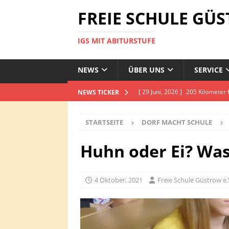
FREIE SCHULE GÜ
IGS MIT ABITURSTUFE
NEWS
ÜBER UNS
SERVICE
[ 29 Juni, 2026 ]
205 Kilometer
NEWS TICKER
ORIENTIERUNGSSTUFE
STARTSEITE
DORF MACHT SCHULE
[ 25 Juni, 2026 ]
Auszeichnung 
[ 22 Juli, 2026 ]
Luchse engagie
Huhn oder Ei? Was
[ 14 Juli, 2026 ]
Popcorn & Talk
RASSISMUS-SCHULE MIT COU
4 Oktober, 2021
Freie Schule Güstrow e.
[ 13 Juli, 2026 ]
Faires Frühstüc