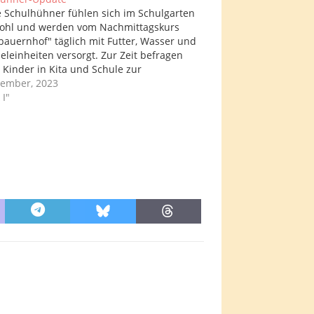
 Schulhühner fühlen sich im Schulgarten
ohl und werden vom Nachmittagskurs
bauernhof" täglich mit Futter, Wasser und
heleinheiten versorgt. Zur Zeit befragen
e Kinder in Kita und Schule zur
swahl unserer Hühnchen. Emmi, Leni
ember, 2023
ula erstellten in den letzten Wochen ein
 I"
 Erklärvideo zur Pflege der Tiere.…