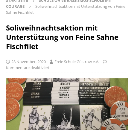
STARTSEITE
SCHULE OHNE RASSISMUS-SCHULE MIT
COURAGE
Soliweihnachtsaktion mit Unterstützung von Feine
Sahne Fischfilet
Soliweihnachtsaktion mit
Unterstützung von Feine Sahne
Fischfilet
28 November, 2020
Freie Schule Güstrow e.V.
Kommentare deaktiviert