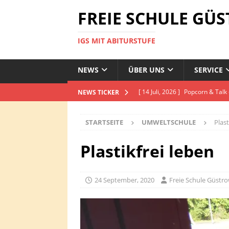
FREIE SCHULE GÜ
IGS MIT ABITURSTUFE
NEWS
ÜBER UNS
SERVICE
[ 14 Juli, 2026 ]
Popcorn & Talk
NEWS TICKER
RASSISMUS-SCHULE MIT COU
STARTSEITE
UMWELTSCHULE
Plast
[ 13 Juli, 2026 ]
Faires Frühstüc
[ 29 Juni, 2026 ]
205 Kilometer
Plastikfrei leben
ORIENTIERUNGSSTUFE
[ 25 Juni, 2026 ]
Auszeichnung 
24 September, 2020
Freie Schule Güstro
[ 22 Juli, 2026 ]
Luchse engagie