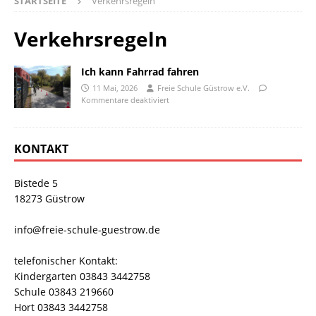
STARTSEITE
Verkehrsregeln
Verkehrsregeln
Ich kann Fahrrad fahren
11 Mai, 2026
Freie Schule Güstrow e.V.
Kommentare deaktiviert
KONTAKT
Bistede 5
18273 Güstrow
info@freie-schule-guestrow.de
telefonischer Kontakt:
Kindergarten 03843 3442758
Schule 03843 219660
Hort 03843 3442758