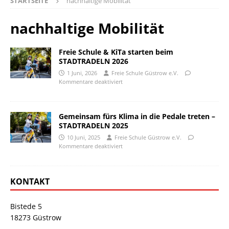
STARTSEITE
nachhaltige Mobilität
nachhaltige Mobilität
Freie Schule & KiTa starten beim
STADTRADELN 2026
1 Juni, 2026
Freie Schule Güstrow e.V.
Kommentare deaktiviert
Gemeinsam fürs Klima in die Pedale treten –
STADTRADELN 2025
10 Juni, 2025
Freie Schule Güstrow e.V.
Kommentare deaktiviert
KONTAKT
Bistede 5
18273 Güstrow