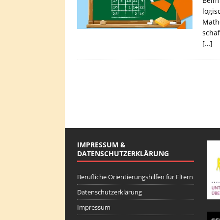
Beim
logis
Mathe
schaf
[…]
IMPRESSUM &
DATENSCHUTZERKLÄRUNG
Berufliche Orientierungshilfen für Eltern
Datenschutzerklärung
Impressum