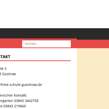
TAKT
de 5
3 Güstrow
@freie-schule-guestrow.de
onischer Kontakt:
ergarten 03843 3442758
le 03843 219660