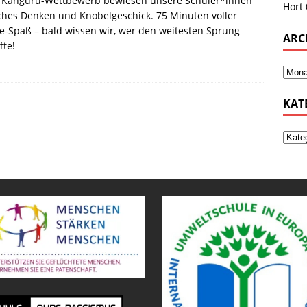
 Känguru-Wettbewerb bewiesen unsere Schüler*innen
Hort
ches Denken und Knobelgeschick. 75 Minuten voller
-Spaß – bald wissen wir, wer den weitesten Sprung
ARC
fte!
KAT