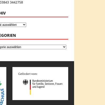
 03843 3442758
HIV
EGORIEN