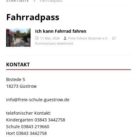
STARTSEITE
Fahrradpass
Fahrradpass
Ich kann Fahrrad fahren
11 Mai, 2026
Freie Schule Güstrow e.V.
Kommentare deaktiviert
KONTAKT
Bistede 5
18273 Güstrow
info@freie-schule-guestrow.de
telefonischer Kontakt:
Kindergarten 03843 3442758
Schule 03843 219660
Hort 03843 3442758