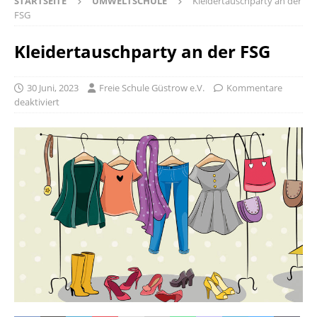
STARTSEITE
UMWELTSCHULE
Kleidertauschparty an der
FSG
Kleidertauschparty an der FSG
30 Juni, 2023
Freie Schule Güstrow e.V.
Kommentare
deaktiviert