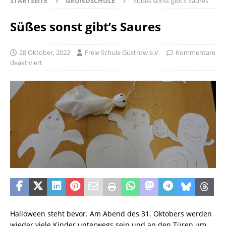
STARTSEITE
GRUNDSCHULE
Süßes sonst gibt’s Saures
Süßes sonst gibt’s Saures
28 Oktober, 2022
Freie Schule Güstrow e.V.
Kommentare
deaktiviert
Halloween steht bevor. Am Abend des 31. Oktobers werden
wieder viele Kinder unterwegs sein und an den Türen um