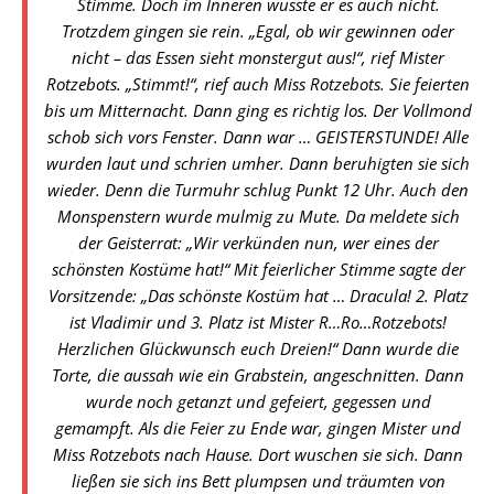
Stimme. Doch im Inneren wusste er es auch nicht.
Trotzdem gingen sie rein. „Egal, ob wir gewinnen oder
nicht – das Essen sieht monstergut aus!“, rief Mister
Rotzebots. „Stimmt!“, rief auch Miss Rotzebots. Sie feierten
bis um Mitternacht. Dann ging es richtig los. Der Vollmond
schob sich vors Fenster. Dann war … GEISTERSTUNDE! Alle
wurden laut und schrien umher. Dann beruhigten sie sich
wieder. Denn die Turmuhr schlug Punkt 12 Uhr. Auch den
Monspenstern wurde mulmig zu Mute. Da meldete sich
der Geisterrat: „Wir verkünden nun, wer eines der
schönsten Kostüme hat!“ Mit feierlicher Stimme sagte der
Vorsitzende: „Das schönste Kostüm hat … Dracula! 2. Platz
ist Vladimir und 3. Platz ist Mister R…Ro…Rotzebots!
Herzlichen Glückwunsch euch Dreien!“ Dann wurde die
Torte, die aussah wie ein Grabstein, angeschnitten. Dann
wurde noch getanzt und gefeiert, gegessen und
gemampft. Als die Feier zu Ende war, gingen Mister und
Miss Rotzebots nach Hause. Dort wuschen sie sich. Dann
ließen sie sich ins Bett plumpsen und träumten von