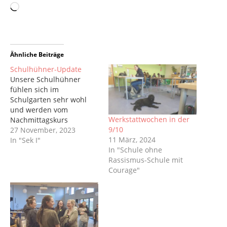
Ähnliche Beiträge
Schulhühner-Update
Unsere Schulhühner
fühlen sich im
Schulgarten sehr wohl
und werden vom
Werkstattwochen in der
Nachmittagskurs
9/10
"Schulbauernhof" täglich
27 November, 2023
11 März, 2024
mit Futter, Wasser und
In "Sek I"
In "Schule ohne
Streicheleinheiten
Rassismus-Schule mit
versorgt. Zur Zeit
Courage"
befragen wir die Kinder
in Kita und Schule zur
Namenswahl unserer
Hühnchen. Emmi, Leni
und Paula erstellten in
den letzten Wochen ein