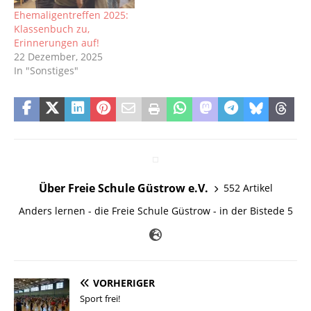
kleines Erklärvideo zur
Ehemaligentreffen 2025:
Pflege der Tiere.…
Klassenbuch zu,
Erinnerungen auf!
22 Dezember, 2025
In "Sonstiges"
Über Freie Schule Güstrow e.V.
552 Artikel
Anders lernen - die Freie Schule Güstrow - in der Bistede 5
VORHERIGER
Sport frei!