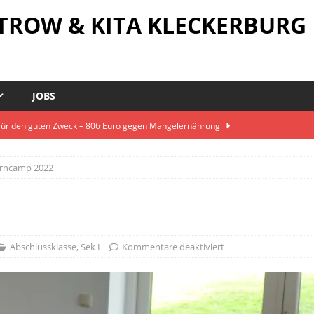
STROW & KITA KLECKERBURG
JOBS
beim 9. Barlach-Schülerwettbewerb
GRUNDSCHULE
ren sich gemeinsam für den Tierschutz
SEK I
rncamp 2022
 – neue Veranstaltungsreihe gestartet
SCHULE OHNE
RAGE
k im Fairtrade-Schulkurs
SEK II
 für den guten Zweck – 806 Euro gegen Mangelernährung
Abschlussklasse
,
Sek I
Kommentare deaktiviert