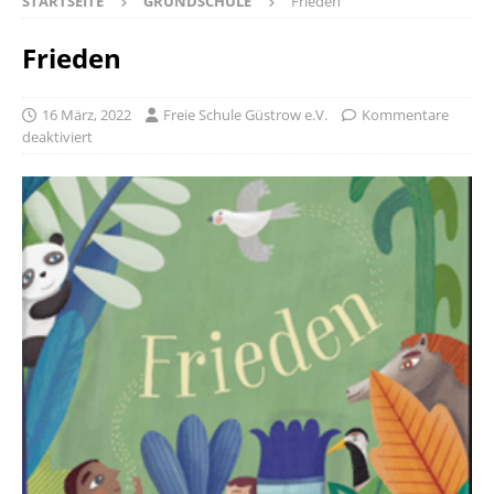
STARTSEITE
GRUNDSCHULE
Frieden
Frieden
16 März, 2022
Freie Schule Güstrow e.V.
Kommentare
deaktiviert