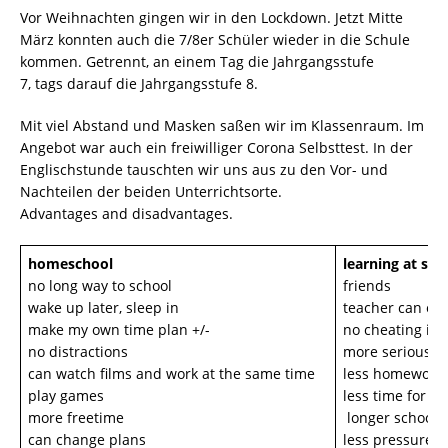
Vor Weihnachten gingen wir in den Lockdown. Jetzt Mitte
März konnten auch die 7/8er Schüler wieder in die Schule
kommen. Getrennt, an einem Tag die Jahrgangsstufe
7, tags darauf die Jahrgangsstufe 8.
Mit viel Abstand und Masken saßen wir im Klassenraum. Im
Angebot war auch ein freiwilliger Corona Selbsttest. In der
Englischstunde tauschten wir uns aus zu den Vor- und
Nachteilen der beiden Unterrichtsorte.
Advantages and disadvantages.
homeschool
learning at sch
no long way to school
friends
wake up later, sleep in
teacher can exp
make my own time plan +/-
no cheating in t
no distractions
more serious l
can watch films and work at the same time
less homewor
play games
less time for yo
more freetime
longer school
can change plans
less pressure