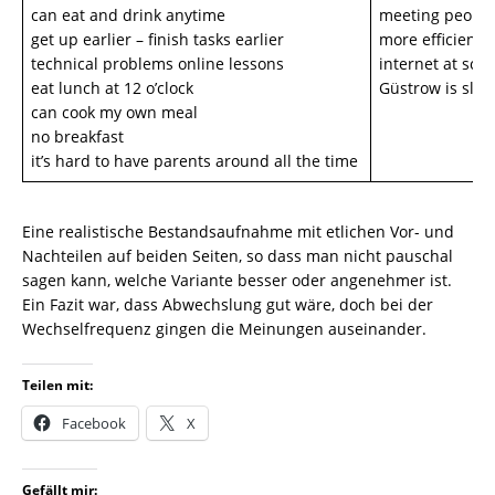
can eat and drink anytime
meeting people 
get up earlier – finish tasks earlier
more efficient 
technical problems online lessons
internet at scho
eat lunch at 12 o’clock
Güstrow is slo
can cook my own meal
no breakfast
it’s hard to have parents around all the time
Eine realistische Bestandsaufnahme mit etlichen Vor- und
Nachteilen auf beiden Seiten, so dass man nicht pauschal
sagen kann, welche Variante besser oder angenehmer ist.
Ein Fazit war, dass Abwechslung gut wäre, doch bei der
Wechselfrequenz gingen die Meinungen auseinander.
Teilen mit:
Facebook
X
Gefällt mir: