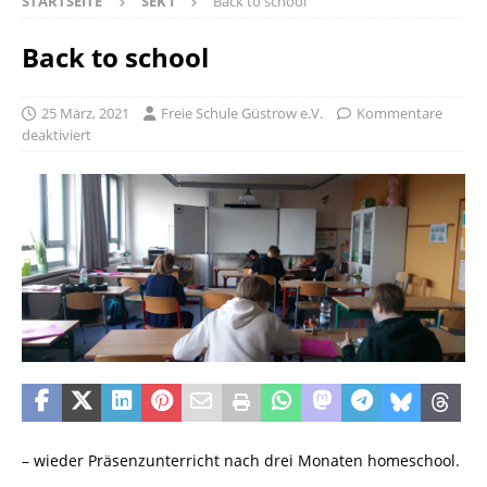
STARTSEITE
SEK I
Back to school
Back to school
25 März, 2021
Freie Schule Güstrow e.V.
Kommentare
deaktiviert
– wieder Präsenzunterricht nach drei Monaten homeschool.