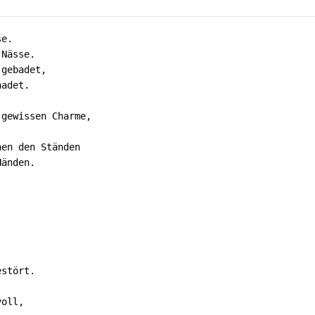
e. 

Nässe. 

gebadet, 

adet. 

gewissen Charme, 

en den Ständen

änden. 

stört. 

oll, 
